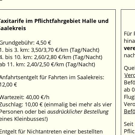
Taxitarife im Pflichtfahrgebiet Halle und
Saalekreis
Für 
hina
Grundgebühr: 4,50 €
ver
1. bis 3. km: 3,50/3,70 €/km (Tag/Nacht)
nach
4. bis 10. km: 2,60/2,80 €/km (Tag/Nacht)
ab 11. km: 2,40/2,50 €/km (Tag/Nacht)
Quel
Ver
Anfahrtsentgelt für Fahrten im Saalekreis:
Bef
12,00 €
ab 0
Flug
Wartezeit: 40,00 €/h
Ver
Zuschlag: 10,00 € (einmalig bei mehr als vier
Bef
Personen oder bei
ausdrücklicher Bestellung
eines Kleinbusses!)
Seit
Pfli
Entgelt für Nichtantreten einer bestellten