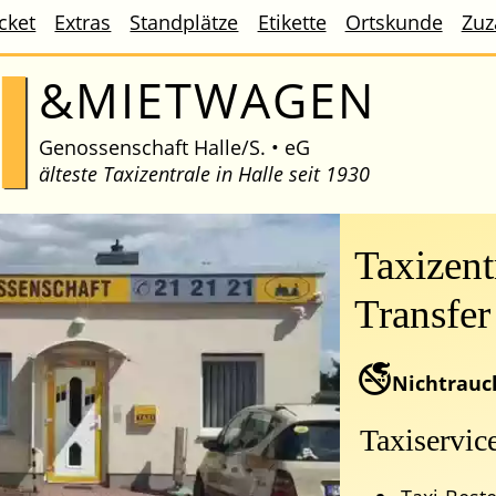
icket
Extras
Standplätze
Etikette
Ortskunde
Zuz
I
&MIETWAGEN
Genossenschaft Halle/S. • eG
älteste Taxizentrale in Halle seit 1930
Taxizent
Transfer
Nichtrauc
Taxiservice