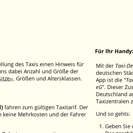
Für Ihr Handy
llung des Taxis einen Hinweis für
Mit der
Taxi-D
 uns dabei Anzahl und Größe der
deutschen Stä
itze
, Größen und Altersklassen.
App ist die "
Ta
eG
". Dieser Z
Deutschland ar
Taxizentralen
l)
fahren zum gültigen Taxitarif. Der
Und so gehts:
en keine Mehrkosten und der Fahrer
Geben Sie d