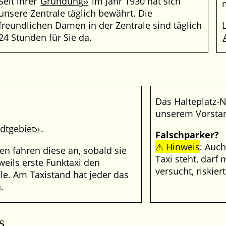
Seit ihrer
Gründung
im Jahr 1930 hat sich
m
unsere Zentrale täglich bewährt. Die
freundlichen Damen in der Zentrale sind täglich
24 Stunden für Sie da.
Das Halteplatz-
unserem Vorstan
adtgebiet
.
Falschparker?
Hinweis
: Auc
en fahren diese an, sobald sie
Taxi steht, darf
weils erste Funktaxi den
versucht, riskier
le. Am Taxistand hat jeder das
.
s